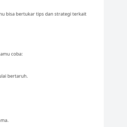
bisa bertukar tips dan strategi terkait
kamu coba:
lai bertaruh.
ama.