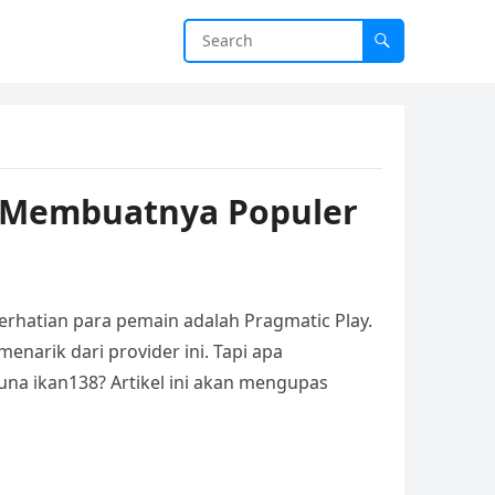
ng Membuatnya Populer
erhatian para pemain adalah Pragmatic Play.
enarik dari provider ini. Tapi apa
una ikan138? Artikel ini akan mengupas