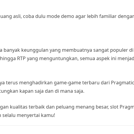
ang asli, coba dulu mode demo agar lebih familiar denga
a banyak keunggulan yang membuatnya sangat populer di i
, hingga RTP yang menguntungkan, semua aspek ini menjadi
caya terus menghadirkan game-game terbaru dari Pragmati
ngkan kapan saja dan di mana saja.
gan kualitas terbaik dan peluang menang besar, slot Pragmat
selalu menyertai kamu!