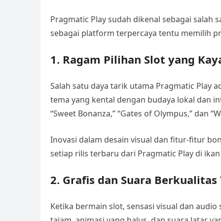
Pragmatic Play sudah dikenal sebagai salah 
sebagai platform terpercaya tentu memilih pro
1. Ragam Pilihan Slot yang Kay
Salah satu daya tarik utama Pragmatic Play a
tema yang kental dengan budaya lokal dan in
“Sweet Bonanza,” “Gates of Olympus,” dan “Wo
Inovasi dalam desain visual dan fitur-fitur
setiap rilis terbaru dari Pragmatic Play di ika
2. Grafis dan Suara Berkualitas
Ketika bermain slot, sensasi visual dan audi
tajam, animasi yang halus, dan suara latar 