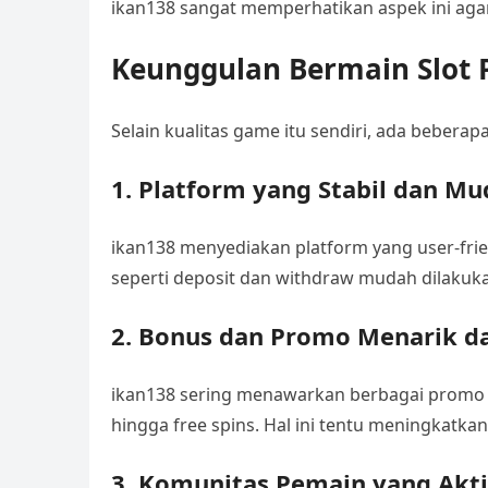
ikan138 sangat memperhatikan aspek ini ag
Keunggulan Bermain Slot P
Selain kualitas game itu sendiri, ada beberapa
1. Platform yang Stabil dan M
ikan138 menyediakan platform yang user-frien
seperti deposit dan withdraw mudah dilaku
2. Bonus dan Promo Menarik da
ikan138 sering menawarkan berbagai promo m
hingga free spins. Hal ini tentu meningkatk
3. Komunitas Pemain yang Akti