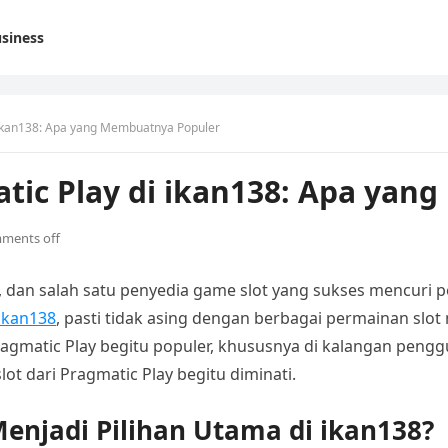
siness
i ikan138: Apa yang Membuatnya Populer
matic Play di ikan138: Apa ya
ments off
 dan salah satu penyedia game slot yang sukses mencuri p
ikan138
, pasti tidak asing dengan berbagai permainan slot m
agmatic Play begitu populer, khususnya di kalangan pengg
t dari Pragmatic Play begitu diminati.
enjadi Pilihan Utama di ikan138?