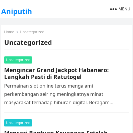
MENU
Aniputih
Home
Uncategorized
Uncategorized
Uncategorized
Mengincar Grand Jackpot Habanero:
Langkah Pasti di Ratutogel
Permainan slot online terus mengalami
perkembangan seiring meningkatnya minat
masyarakat terhadap hiburan digital. Beragam
provider menghadirkan permainan dengan konsep
unik, tampilan menarik, dan fitur yang membuat
Uncategorized
pengalaman…
Mencari Bantuan Keuangan Setelah