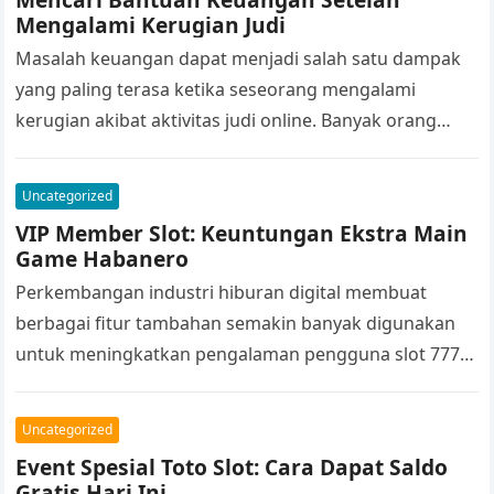
Mengalami Kerugian Judi
Masalah keuangan dapat menjadi salah satu dampak
yang paling terasa ketika seseorang mengalami
kerugian akibat aktivitas judi online. Banyak orang
memulai permainan sebagai hiburan, termasuk
permainan slot,…
Uncategorized
VIP Member Slot: Keuntungan Ekstra Main
Game Habanero
Perkembangan industri hiburan digital membuat
berbagai fitur tambahan semakin banyak digunakan
untuk meningkatkan pengalaman pengguna slot 777.
Salah satu fitur yang cukup dikenal dalam dunia
permainan online…
Uncategorized
Event Spesial Toto Slot: Cara Dapat Saldo
Gratis Hari Ini