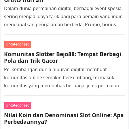
Dalam dunia permainan digital, berbagai event spesial
sering menjadi daya tarik bagi para pemain yang ingin
mendapatkan pengalaman berbeda. Promo, bonus
tambahan, dan hadiah tertentu biasanya dirancang…
Uncategorized
Komunitas Slotter Bejo88: Tempat Berbagi
Pola dan Trik Gacor
Perkembangan dunia hiburan digital membuat
komunitas online semakin berkembang, termasuk
komunitas yang membahas berbagai jenis permainan
berbasis keberuntungan. Salah satu kelompok yang
sering menarik perhatian adalah komunitas…
Uncategorized
Nilai Koin dan Denominasi Slot Online: Apa
Perbedaannya?