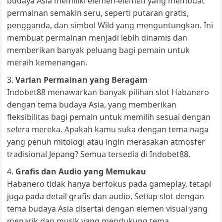
budaya Asia memiliki elemen-elemen yang membuat
permainan semakin seru, seperti putaran gratis,
pengganda, dan simbol Wild yang menguntungkan. Ini
membuat permainan menjadi lebih dinamis dan
memberikan banyak peluang bagi pemain untuk
meraih kemenangan.
Varian Permainan yang Beragam
Indobet88 menawarkan banyak pilihan slot Habanero
dengan tema budaya Asia, yang memberikan
fleksibilitas bagi pemain untuk memilih sesuai dengan
selera mereka. Apakah kamu suka dengan tema naga
yang penuh mitologi atau ingin merasakan atmosfer
tradisional Jepang? Semua tersedia di Indobet88.
Grafis dan Audio yang Memukau
Habanero tidak hanya berfokus pada gameplay, tetapi
juga pada detail grafis dan audio. Setiap slot dengan
tema budaya Asia disertai dengan elemen visual yang
menarik dan musik yang mendukung tema,