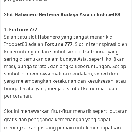
Slot Habanero Bertema Budaya Asia di Indobet88
Fortune 777
Salah satu slot Habanero yang sangat menarik di
Indobet88 adalah
Fortune 777
. Slot ini terinspirasi oleh
keberuntungan dan simbol-simbol tradisional yang
sering ditemukan dalam budaya Asia, seperti koi (ikan
mas), bunga teratai, dan angka keberuntungan. Setiap
simbol ini membawa makna mendalam, seperti koi
yang melambangkan ketekunan dan kesuksesan, atau
bunga teratai yang menjadi simbol kemurnian dan
pencerahan.
Slot ini menawarkan fitur-fitur menarik seperti putaran
gratis dan pengganda kemenangan yang dapat
meningkatkan peluang pemain untuk mendapatkan