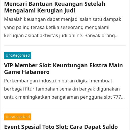
Mencari Bantuan Keuangan Setelah
Mengalami Kerugian Judi
Masalah keuangan dapat menjadi salah satu dampak
yang paling terasa ketika seseorang mengalami
kerugian akibat aktivitas judi online. Banyak orang
memulai permainan sebagai hiburan, termasuk
permainan slot,…
Uncategorized
VIP Member Slot: Keuntungan Ekstra Main
Game Habanero
Perkembangan industri hiburan digital membuat
berbagai fitur tambahan semakin banyak digunakan
untuk meningkatkan pengalaman pengguna slot 777.
Salah satu fitur yang cukup dikenal dalam dunia
permainan online…
Uncategorized
Event Spesial Toto Slot: Cara Dapat Saldo