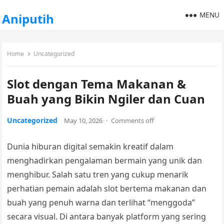
MENU
Aniputih
Home
Uncategorized
Slot dengan Tema Makanan &
Buah yang Bikin Ngiler dan Cuan
Uncategorized
May 10, 2026
·
Comments off
Dunia hiburan digital semakin kreatif dalam
menghadirkan pengalaman bermain yang unik dan
menghibur. Salah satu tren yang cukup menarik
perhatian pemain adalah slot bertema makanan dan
buah yang penuh warna dan terlihat “menggoda”
secara visual. Di antara banyak platform yang sering