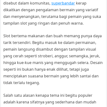
disebut dalam komunitas,
superbandar
kerap
dikaitkan dengan pengalaman bermain yang variatif
dan menyenangkan, terutama bagi pemain yang suka
tampilan slot yang ringan dan penuh warna.
Slot bertema makanan dan buah memang punya daya
tarik tersendiri. Begitu masuk ke dalam permainan,
pemain langsung disambut dengan tampilan visual
yang cerah seperti stroberi, anggur, semangka, jeruk,
hingga kue-kue manis yang menggugah selera. Desain
seperti ini bukan hanya enak dilihat, tetapi juga
menciptakan suasana bermain yang lebih santai dan
tidak terlalu tegang.
Salah satu alasan kenapa tema ini begitu populer
adalah karena sifatnya yang sederhana dan mudah