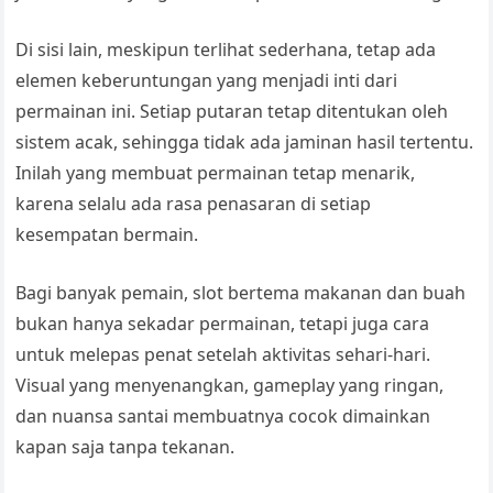
Di sisi lain, meskipun terlihat sederhana, tetap ada
elemen keberuntungan yang menjadi inti dari
permainan ini. Setiap putaran tetap ditentukan oleh
sistem acak, sehingga tidak ada jaminan hasil tertentu.
Inilah yang membuat permainan tetap menarik,
karena selalu ada rasa penasaran di setiap
kesempatan bermain.
Bagi banyak pemain, slot bertema makanan dan buah
bukan hanya sekadar permainan, tetapi juga cara
untuk melepas penat setelah aktivitas sehari-hari.
Visual yang menyenangkan, gameplay yang ringan,
dan nuansa santai membuatnya cocok dimainkan
kapan saja tanpa tekanan.