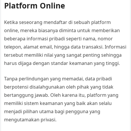
Platform Online
Ketika seseorang mendaftar di sebuah platform
online, mereka biasanya diminta untuk memberikan
beberapa informasi pribadi seperti nama, nomor
telepon, alamat email, hingga data transaksi. Informasi
tersebut memiliki nilai yang sangat penting sehingga
harus dijaga dengan standar keamanan yang tinggi.
Tanpa perlindungan yang memadai, data pribadi
berpotensi disalahgunakan oleh pihak yang tidak
bertanggung jawab. Oleh karena itu, platform yang
memiliki sistem keamanan yang baik akan selalu
menjadi pilihan utama bagi pengguna yang
mengutamakan privasi.