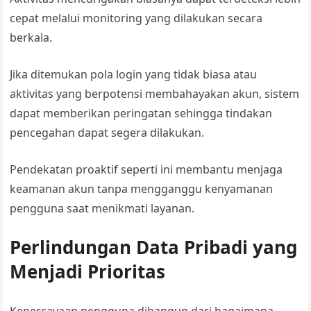
cepat melalui monitoring yang dilakukan secara
berkala.
Jika ditemukan pola login yang tidak biasa atau
aktivitas yang berpotensi membahayakan akun, sistem
dapat memberikan peringatan sehingga tindakan
pencegahan dapat segera dilakukan.
Pendekatan proaktif seperti ini membantu menjaga
keamanan akun tanpa mengganggu kenyamanan
pengguna saat menikmati layanan.
Perlindungan Data Pribadi yang
Menjadi Prioritas