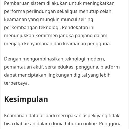
Pembaruan sistem dilakukan untuk meningkatkan
performa perlindungan sekaligus menutup celah
keamanan yang mungkin muncul seiring
perkembangan teknologi. Pendekatan ini
menunjukkan komitmen jangka panjang dalam
menjaga kenyamanan dan keamanan pengguna.
Dengan mengombinasikan teknologi modern,
pemantauan aktif, serta edukasi pengguna, platform
dapat menciptakan lingkungan digital yang lebih
terpercaya.
Kesimpulan
Keamanan data pribadi merupakan aspek yang tidak
bisa diabaikan dalam dunia hiburan online. Pengguna