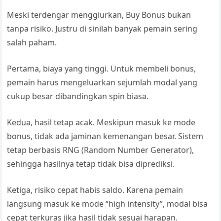
Meski terdengar menggiurkan, Buy Bonus bukan
tanpa risiko. Justru di sinilah banyak pemain sering
salah paham.
Pertama, biaya yang tinggi. Untuk membeli bonus,
pemain harus mengeluarkan sejumlah modal yang
cukup besar dibandingkan spin biasa.
Kedua, hasil tetap acak. Meskipun masuk ke mode
bonus, tidak ada jaminan kemenangan besar. Sistem
tetap berbasis RNG (Random Number Generator),
sehingga hasilnya tetap tidak bisa diprediksi.
Ketiga, risiko cepat habis saldo. Karena pemain
langsung masuk ke mode “high intensity”, modal bisa
cepat terkuras jika hasil tidak sesuai harapan.