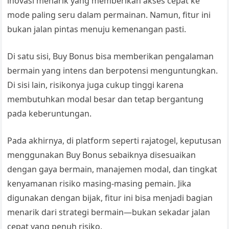
inovasi menarik yang memberikan akses cepat ke
mode paling seru dalam permainan. Namun, fitur ini
bukan jalan pintas menuju kemenangan pasti.
Di satu sisi, Buy Bonus bisa memberikan pengalaman
bermain yang intens dan berpotensi menguntungkan.
Di sisi lain, risikonya juga cukup tinggi karena
membutuhkan modal besar dan tetap bergantung
pada keberuntungan.
Pada akhirnya, di platform seperti
rajatogel
, keputusan
menggunakan Buy Bonus sebaiknya disesuaikan
dengan gaya bermain, manajemen modal, dan tingkat
kenyamanan risiko masing-masing pemain. Jika
digunakan dengan bijak, fitur ini bisa menjadi bagian
menarik dari strategi bermain—bukan sekadar jalan
cepat yang penuh risiko.