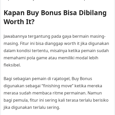
Kapan Buy Bonus Bisa Dibilang
Worth It?
Jawabannya tergantung pada gaya bermain masing-
masing. Fitur ini bisa dianggap worth it jika digunakan
dalam kondisi tertentu, misalnya ketika pemain sudah
memahami pola game atau memiliki modal lebih
fleksibel.
Bagi sebagian pemain di rajatogel, Buy Bonus
digunakan sebagai “finishing move” ketika mereka
merasa sudah membaca ritme permainan. Namun
bagi pemula, fitur ini sering kali terasa terlalu berisiko
jika digunakan terlalu sering.