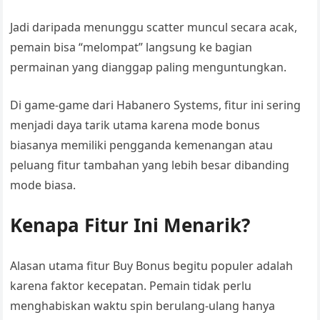
Jadi daripada menunggu scatter muncul secara acak,
pemain bisa “melompat” langsung ke bagian
permainan yang dianggap paling menguntungkan.
Di game-game dari
Habanero Systems
, fitur ini sering
menjadi daya tarik utama karena mode bonus
biasanya memiliki pengganda kemenangan atau
peluang fitur tambahan yang lebih besar dibanding
mode biasa.
Kenapa Fitur Ini Menarik?
Alasan utama fitur Buy Bonus begitu populer adalah
karena faktor kecepatan. Pemain tidak perlu
menghabiskan waktu spin berulang-ulang hanya