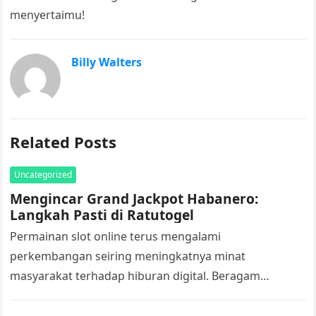
menyertaimu!
Billy Walters
Related Posts
Uncategorized
Mengincar Grand Jackpot Habanero:
Langkah Pasti di Ratutogel
Permainan slot online terus mengalami
perkembangan seiring meningkatnya minat
masyarakat terhadap hiburan digital. Beragam
provider menghadirkan permainan dengan konsep
unik, tampilan menarik, dan fitur yang membuat