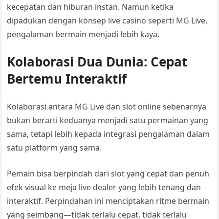
kecepatan dan hiburan instan. Namun ketika
dipadukan dengan konsep live casino seperti MG Live,
pengalaman bermain menjadi lebih kaya.
Kolaborasi Dua Dunia: Cepat
Bertemu Interaktif
Kolaborasi antara MG Live dan slot online sebenarnya
bukan berarti keduanya menjadi satu permainan yang
sama, tetapi lebih kepada integrasi pengalaman dalam
satu platform yang sama.
Pemain bisa berpindah dari slot yang cepat dan penuh
efek visual ke meja live dealer yang lebih tenang dan
interaktif. Perpindahan ini menciptakan ritme bermain
yang seimbang—tidak terlalu cepat, tidak terlalu