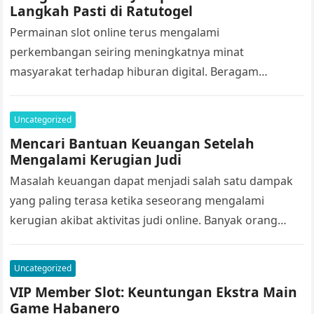
Langkah Pasti di Ratutogel
Permainan slot online terus mengalami
perkembangan seiring meningkatnya minat
masyarakat terhadap hiburan digital. Beragam
provider menghadirkan permainan dengan konsep
unik, tampilan menarik, dan fitur yang membuat
Uncategorized
pengalaman…
Mencari Bantuan Keuangan Setelah
Mengalami Kerugian Judi
Masalah keuangan dapat menjadi salah satu dampak
yang paling terasa ketika seseorang mengalami
kerugian akibat aktivitas judi online. Banyak orang
memulai permainan sebagai hiburan, termasuk
permainan slot,…
Uncategorized
VIP Member Slot: Keuntungan Ekstra Main
Game Habanero