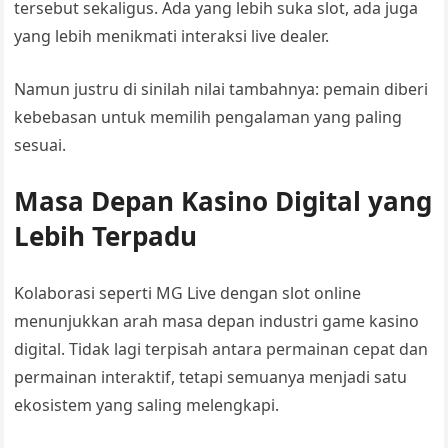
tersebut sekaligus. Ada yang lebih suka slot, ada juga
yang lebih menikmati interaksi live dealer.
Namun justru di sinilah nilai tambahnya: pemain diberi
kebebasan untuk memilih pengalaman yang paling
sesuai.
Masa Depan Kasino Digital yang
Lebih Terpadu
Kolaborasi seperti MG Live dengan slot online
menunjukkan arah masa depan industri game kasino
digital. Tidak lagi terpisah antara permainan cepat dan
permainan interaktif, tetapi semuanya menjadi satu
ekosistem yang saling melengkapi.