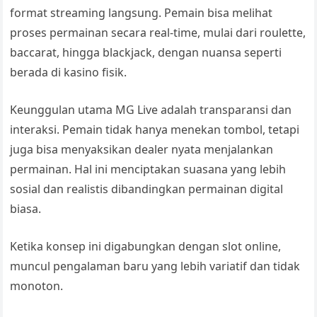
format streaming langsung. Pemain bisa melihat
proses permainan secara real-time, mulai dari roulette,
baccarat, hingga blackjack, dengan nuansa seperti
berada di kasino fisik.
Keunggulan utama MG Live adalah transparansi dan
interaksi. Pemain tidak hanya menekan tombol, tetapi
juga bisa menyaksikan dealer nyata menjalankan
permainan. Hal ini menciptakan suasana yang lebih
sosial dan realistis dibandingkan permainan digital
biasa.
Ketika konsep ini digabungkan dengan slot online,
muncul pengalaman baru yang lebih variatif dan tidak
monoton.