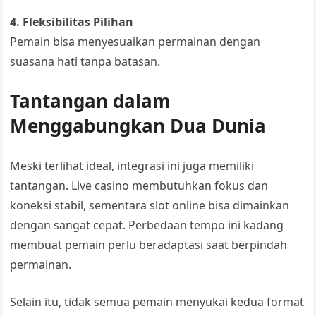
4. Fleksibilitas Pilihan
Pemain bisa menyesuaikan permainan dengan
suasana hati tanpa batasan.
Tantangan dalam
Menggabungkan Dua Dunia
Meski terlihat ideal, integrasi ini juga memiliki
tantangan. Live casino membutuhkan fokus dan
koneksi stabil, sementara slot online bisa dimainkan
dengan sangat cepat. Perbedaan tempo ini kadang
membuat pemain perlu beradaptasi saat berpindah
permainan.
Selain itu, tidak semua pemain menyukai kedua format