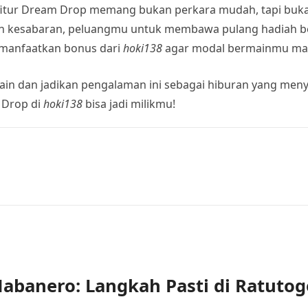
fitur Dream Drop memang bukan perkara mudah, tapi bukan
dan kesabaran, peluangmu untuk membawa pulang hadiah be
emanfaatkan bonus dari
hoki138
agar modal bermainmu mak
ain dan jadikan pengalaman ini sebagai hiburan yang men
 Drop di
hoki138
bisa jadi milikmu!
abanero: Langkah Pasti di Ratutog