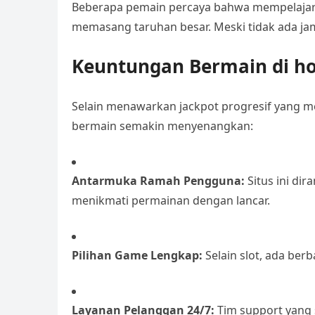
Beberapa pemain percaya bahwa mempelajari
memasang taruhan besar. Meski tidak ada ja
Keuntungan Bermain di ho
Selain menawarkan jackpot progresif yang 
bermain semakin menyenangkan:
Antarmuka Ramah Pengguna:
Situs ini di
menikmati permainan dengan lancar.
Pilihan Game Lengkap:
Selain slot, ada berb
Layanan Pelanggan 24/7:
Tim support yang 