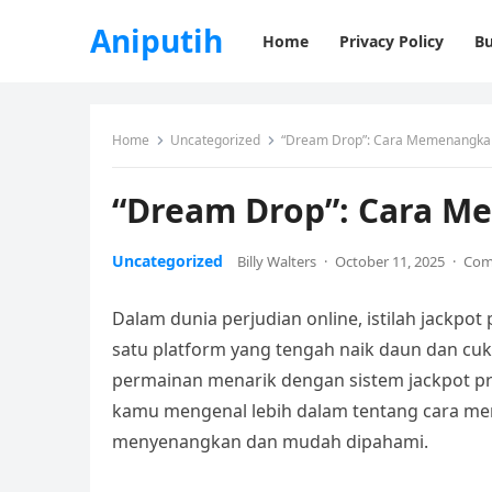
Aniputih
Home
Privacy Policy
Bu
Home
Uncategorized
“Dream Drop”: Cara Memenangkan 
“Dream Drop”: Cara Me
Uncategorized
Billy Walters
·
October 11, 2025
·
Com
Dalam dunia perjudian online, istilah jackpo
satu platform yang tengah naik daun dan cu
permainan menarik dengan sistem jackpot pro
kamu mengenal lebih dalam tentang cara me
menyenangkan dan mudah dipahami.