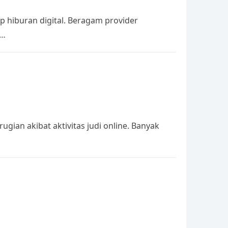
 hiburan digital. Beragam provider
n…
ian akibat aktivitas judi online. Banyak