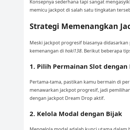
Konsepnya sederhana tapi sangat mengasyik
memicu jackpot di salah satu tingkatan ters
Strategi Memenangkan Jac
Meski jackpot progresif biasanya didasarka
kemenangan di
hoki138
. Berikut beberapa ti
1. Pilih Permainan Slot denga
Pertama-tama, pastikan kamu bermain di pe
menawarkan jackpot progresif, jadi pemilihan
dengan jackpot Dream Drop aktif.
2. Kelola Modal dengan Bijak
Mengelola modal adalah kunci utama dalam b