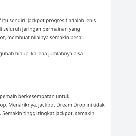
 sendiri. Jackpot progresif adalah jenis
di seluruh jaringan permainan yang
pot, membuat nilainya semakin besar.
gubah hidup, karena jumlahnya bisa
i, pemain berkesempatan untuk
p. Menariknya, jackpot Dream Drop ini tidak
 Semakin tinggi tingkat jackpot, semakin