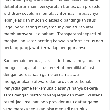
detail aturan main, persyaratan bonus, dan prosedur
withdraw sebelum memulai. Informasi ini biasanya
lebih jelas dan mudah diakses dibandingkan situs
ilegal, yang sering menyembunyikan aturan atau
membuatnya sulit dipahami. Transparansi seperti ini
menjadi indikator penting bahwa platform serius dan
bertanggung jawab terhadap penggunanya.
Bagi pemain pemula, cara sederhana lainnya adalah
mengecek apakah situs tersebut memiliki afiliasi
dengan perusahaan game ternama atau
menggunakan software dari provider terkenal.
Penyedia game terkemuka biasanya hanya bekerja
sama dengan platform yang legal dan memiliki lisensi
resmi. Jadi, melihat logo provider atau daftar game
yang mereka sediakan bisa menjadi petunjuk