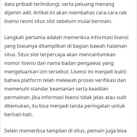
data pribadi terlindungi, serta peluang menang
dijamin adil. Artikel ini akan membahas cara-cara cek
lisensi resmi situs slot sebelum mulai bermain.
Langkah pertama adalah memeriksa informasi lisensi
yang biasanya ditampilkan di bagian bawah halaman
situs. Situs slot terpercaya akan mencantumkan
nomor lisensi dan nama badan pengawas yang
mengeluarkan izin tersebut. Lisensi ini menjadi bukti
bahwa platform telah melewati proses verifikasi dan
memenuhi standar keamanan serta keadilan
permainan. Jika informasi lisensi tidak jelas atau sulit
ditemukan, itu bisa menjadi tanda peringatan untuk
berhati-hati.
Selain memeriksa tampilan di situs, pemain juga bisa