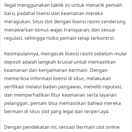
ilegal menggunakan taktik ini untuk menarik pemain
baru, padahal lisensi dan keamanan mereka
meragukan. Situs slot dengan lisensi resmi cenderung
menawarkan bonus wajar, transparan, dan sesuai
regulasi, sehingga risiko pemain tetap terkontrol.
Kesimpulannya, mengecek lisensi resmi sebelum mulai
deposit adalah langkah krusial untuk memastikan
keamanan dan kenyamanan bermain. Dengan
memeriksa informasi lisensi di situs, melakukan
verifikasi melalui badan pengawas, meneliti reputasi,
dan memperhatikan fitur keamanan serta layanan
pelanggan, pemain bisa memastikan bahwa mereka
bermain di situs slot yang legal dan terpercaya.
Dengan pendekatan ini, sensasi bermain slot online