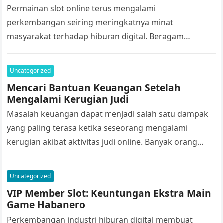
Permainan slot online terus mengalami
perkembangan seiring meningkatnya minat
masyarakat terhadap hiburan digital. Beragam
provider menghadirkan permainan dengan konsep
unik, tampilan menarik, dan fitur yang membuat
Uncategorized
pengalaman…
Mencari Bantuan Keuangan Setelah
Mengalami Kerugian Judi
Masalah keuangan dapat menjadi salah satu dampak
yang paling terasa ketika seseorang mengalami
kerugian akibat aktivitas judi online. Banyak orang
memulai permainan sebagai hiburan, termasuk
permainan slot,…
Uncategorized
VIP Member Slot: Keuntungan Ekstra Main
Game Habanero
Perkembangan industri hiburan digital membuat